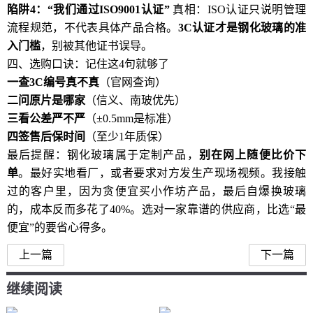
陷阱4：“我们通过ISO9001认证”
真相：ISO认证只说明管理
流程规范，不代表具体产品合格。
3C认证才是钢化玻璃的准
入门槛
，别被其他证书误导。
四、选购口诀：记住这4句就够了
一查3C编号真不真
（官网查询）
二问原片是哪家
（信义、南玻优先）
三看公差严不严
（±0.5mm是标准）
四签售后保时间
（至少1年质保）
最后提醒：钢化玻璃属于定制产品，
别在网上随便比价下
单
。最好实地看厂，或者要求对方发生产现场视频。我接触
过的客户里，因为贪便宜买小作坊产品，最后自爆换玻璃
的，成本反而多花了40%。选对一家靠谱的供应商，比选“最
便宜”的要省心得多。
上一篇
下一篇
继续阅读