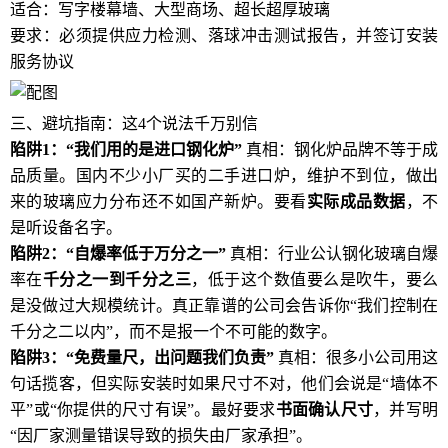
适合：写字楼幕墙、大型商场、超长超厚玻璃
要求：必须提供应力检测、落球冲击测试报告，并签订安装
服务协议
三、避坑指南：这4个说法千万别信
陷阱1：“我们用的是进口钢化炉”
真相：钢化炉品牌不等于成
品质量。国内不少小厂买的二手进口炉，维护不到位，做出
来的玻璃应力分布还不如国产新炉。要看
实际成品数据
，不
是听设备名字。
陷阱2：“自爆率低于万分之一”
真相：行业公认钢化玻璃自爆
率在
千分之一到千分之三
，低于这个数值要么是吹牛，要么
是没做过大规模统计。真正靠谱的公司会告诉你“我们控制在
千分之二以内”，而不是报一个不可能的数字。
陷阱3：“免费量尺，出问题我们负责”
真相：很多小公司用这
句话揽客，但实际安装时如果尺寸不对，他们会说是“墙体不
平”或“你提供的尺寸有误”。最好要求
书面确认尺寸
，并写明
“因厂家测量错误导致的损失由厂家承担”。