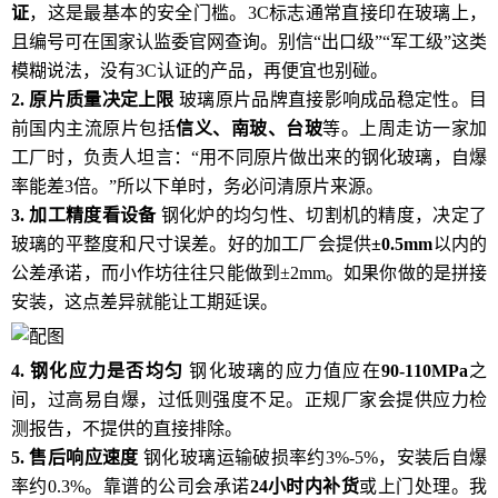
证
，这是最基本的安全门槛。3C标志通常直接印在玻璃上，
且编号可在国家认监委官网查询。别信“出口级”“军工级”这类
模糊说法，没有3C认证的产品，再便宜也别碰。
2. 原片质量决定上限
玻璃原片品牌直接影响成品稳定性。目
前国内主流原片包括
信义、南玻、台玻
等。上周走访一家加
工厂时，负责人坦言：“用不同原片做出来的钢化玻璃，自爆
率能差3倍。”所以下单时，务必问清原片来源。
3. 加工精度看设备
钢化炉的均匀性、切割机的精度，决定了
玻璃的平整度和尺寸误差。好的加工厂会提供
±0.5mm
以内的
公差承诺，而小作坊往往只能做到±2mm。如果你做的是拼接
安装，这点差异就能让工期延误。
4. 钢化应力是否均匀
钢化玻璃的应力值应在
90-110MPa
之
间，过高易自爆，过低则强度不足。正规厂家会提供应力检
测报告，不提供的直接排除。
5. 售后响应速度
钢化玻璃运输破损率约3%-5%，安装后自爆
率约0.3%。靠谱的公司会承诺
24小时内补货
或上门处理。我