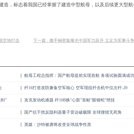
建造，标志着我国已经掌握了建造中型航母，以及后续更大型航
实现空地打击
下一篇 : 撒手锏密集曝光中国军力跃升 立足为军事斗
航母工程总指挥：国产航母提前实现首航 各项试验圆满成
击
歼16打造攻防兼备空军核心 空军现役歼击机中仅次歼-20
剑”
攻克发动机难题 歼10B换“心脏”首献“眼镜蛇”绝技
国产抗干扰反隐利器 量子雷达破极限 全球搜猎无死角
英媒：沙特被袭将改变全球战争性质