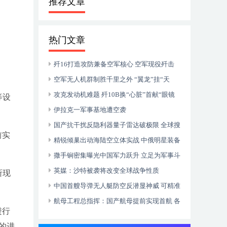
推荐文章
热门文章
歼16打造攻防兼备空军核心 空军现役歼击
机中仅次歼-20
空军无人机群制胜千里之外 “翼龙”挂“天
雷”实现空地打击
攻克发动机难题 歼10B换“心脏”首献“眼镜
等设
蛇”绝技
伊拉克一军事基地遭空袭
国产抗干扰反隐利器 量子雷达破极限 全球搜
前实
猎无死角
精锐倾巢出动海陆空立体实战 中俄明星装备
军演合力“亮剑”
撒手锏密集曝光中国军力跃升 立足为军事斗
争准备
英媒：沙特被袭将改变全球战争性质
所现
中国 首艘导弹无人艇防空反潜显神威 可精准
猎杀大目标
航母工程总指挥：国产航母提前实现首航 各
进行
项试验圆满成功
的进