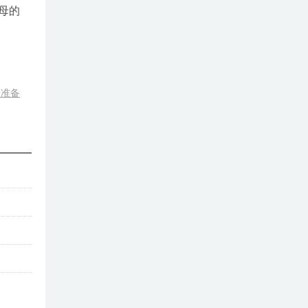
母的
争准备
功