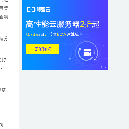
目管
圆满
造分
17
下
视新
优