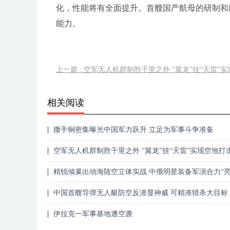
化，性能将有全面提升。首艘国产航母的研制和
能力。
上一篇 : 空军无人机群制胜千里之外 “翼龙”挂“天雷”
相关阅读
撒手锏密集曝光中国军力跃升 立足为军事斗争准备
空军无人机群制胜千里之外 “翼龙”挂“天雷”实现空地打
精锐倾巢出动海陆空立体实战 中俄明星装备军演合力“亮
中国 首艘导弹无人艇防空反潜显神威 可精准猎杀大目标
伊拉克一军事基地遭空袭