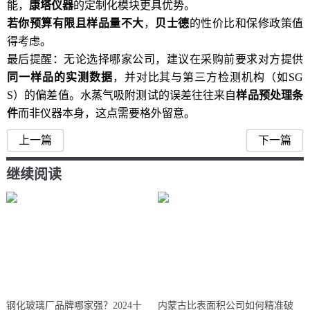
能，
康塔仪器
的定制化模块更具优势。
若你预算有限且样品量不大
，
贝士德
的性价比和保修政策值
得考虑。
最后提醒：无论选择哪家公司，建议在采购前要求对方提供
同一样品的实测数据
，并对比其与第三方检测机构（如SG
S）的偏差值。水蒸气吸附测试的误差往往来自
样品预处理条
件
而非仪器本身，这点需要格外留意。
上一篇
下一篇
继续阅读
钢化玻璃厂品牌哪家强？2024十
内蒙古比表面积公司如何精准破