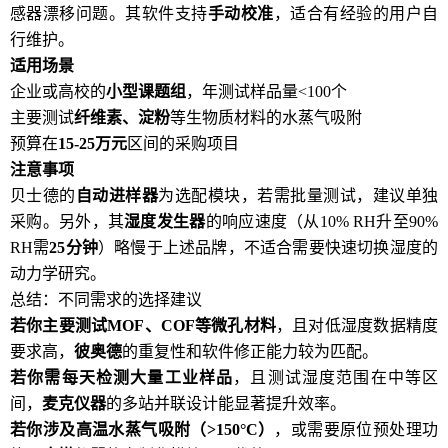
感器漂移问题。其软件支持
手动校准
，适合有经验的用户自
行维护。
适用场景
企业或高校的
小型课题组
，年测试样品量<100个
主要测试
纤维素、淀粉
等生物质材料的水蒸气吸附
预算在
15-25万元
区间的采购项目
注意事项
贝士德的
自动进样器
为选配模块，若需批量测试，建议单独
采购。另外，其
湿度发生器
的响应速度（从10% RH升至90%
RH需
25分钟
）略慢于上述品牌，不适合需要快速切换湿度的
动力学研究。
总结：不同需求的选择建议
若你主要测试MOF、COF等微孔材料
，且对低湿度数据精度
要求高，
彼奥德
的重复性和软件修正能力较为匹配。
若你需每天检测大量工业样品
，且测试湿度范围在中等区
间，
麦克仪器
的多站并联设计能显著提升效率。
若你涉及高温水蒸气吸附（>150°C）
，或需要原位预处理功