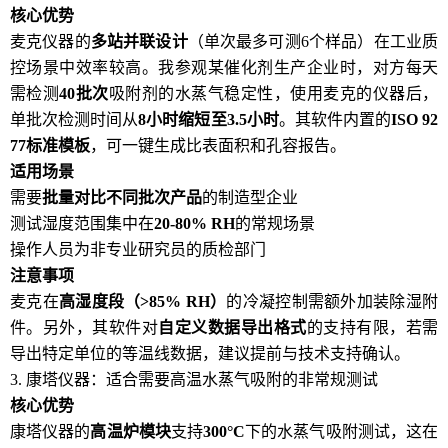
核心优势
麦克仪器的
多站并联设计
（单次最多可测6个样品）在工业质
控场景中效率较高。我参观某催化剂生产企业时，对方每天
需检测
40批次
吸附剂的水蒸气稳定性，使用麦克的仪器后，
单批次检测时间从
8小时缩短至3.5小时
。其软件内置的
ISO 92
77标准模板
，可一键生成比表面积和孔容报告。
适用场景
需要
批量对比不同批次产品
的制造型企业
测试湿度范围集中在
20-80% RH
的常规场景
操作人员为非专业研究员的质检部门
注意事项
麦克在
高湿度段（>85% RH）
的冷凝控制需额外加装除湿附
件。另外，其软件对
自定义数据导出格式
的支持有限，若需
导出特定单位的等温线数据，建议提前与技术支持确认。
3. 康塔仪器：适合需要高温水蒸气吸附的非常规测试
核心优势
康塔仪器的
高温炉模块
支持
300°C
下的水蒸气吸附测试，这在