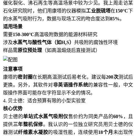
催化裂化、沸石再生等高温场景中较为少见。我上周走访某
石化研究院时，他们用康塔的仪器模拟
工业脱硫塔
在
150°C
下
的水蒸气吸附行为，数据与现场工况的吻合度达到
85%
。
适用场景
需要
150-300°C
高温吸附数据的能源材料研究
涉及
水蒸气与酸性气体（如H₂S）
共吸附的腐蚀性环境
样品需
原位预处理
（如高温煅烧后直接测试）
注意事项
康塔的
密封圈
在长期高温测试后易老化，建议每
200次
测试后
更换。另外，其软件对
非英语操作系统
的兼容性一般，中文
版操作界面可能存在字符显示不全的情况。
4. 贝士德：适合预算有限的小型实验室
核心优势
贝士德的
单站式水蒸气吸附仪
售价约为同类产品的
60%
，且
提供
三年整机保修
。我认识的一位独立研究员用贝士德的仪
器测试
纤维素水凝胶
的吸湿性能，连续使用
18个月
未出现传