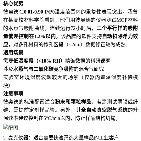
核心优势
彼奥德在
0.01-0.90 P/P0
湿度范围内的重复性表现突出。我曾
在某高校材料学院看到，他们用彼奥德的仪器测试MOF材料
的水蒸气吸附曲线，连续运行72小时后，
三个平行样的吸附
量偏差控制在1.2%以内
。该品牌的软件支持
自动扣除浮力效
应
，对多孔材料的微孔区段（<2nm）数据修正较为成熟。
适用场景
需要
低湿度段（<10% RH）
精确数据的科研课题
涉及
水蒸气与二氧化碳竞争吸附
的混合气研究
实验室环境湿度波动较大的场景（仪器内置温湿度补偿模
块）
注意事项
彼奥德的标准配置适合
粉末和颗粒样品
，若需测试薄膜或纤
维，需提前定制样品管。另外，其
全自动真空脱气系统
的升
温速率建议控制在5°C/min以内，防止样品结构坍塌。
2. 麦克仪器：适合需要快速筛选大量样品的工业客户