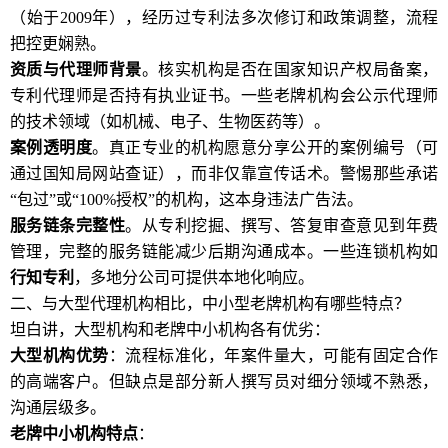
（始于2009年），经历过专利法多次修订和政策调整，流程
把控更娴熟。
资质与代理师背景
。核实机构是否在国家知识产权局备案，
专利代理师是否持有执业证书。一些老牌机构会公示代理师
的技术领域（如机械、电子、生物医药等）。
案例透明度
。真正专业的机构愿意分享公开的案例编号（可
通过国知局网站查证），而非仅靠宣传话术。警惕那些承诺
“包过”或“100%授权”的机构，这本身违法广告法。
服务链条完整性
。从专利挖掘、撰写、答复审查意见到年费
管理，完整的服务链能减少后期沟通成本。一些连锁机构如
行知专利
，多地分公司可提供本地化响应。
二、与大型代理机构相比，中小型老牌机构有哪些特点？
坦白讲，大型机构和老牌中小机构各有优劣：
大型机构优势
：流程标准化，年案件量大，可能有固定合作
的高端客户。但缺点是部分新人撰写员对细分领域不熟悉，
沟通层级多。
老牌中小机构特点
：