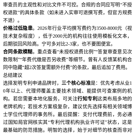
审查员的主观性和对比文件不可控。合规的合同应写明“不授
权退款”的具体条款（如未进入实审可退撰写费，但官方规费
不退）。
价格过低隐患
。2026年行业平均撰写费约为3500-8000元（视
技术复杂程度），低于2000元的机构往往使用模板化文本，
后期驳回风险高。宁可多对比2-3家，也不要图便宜。
合同条款模糊
。重点查看“未授权退费比例”“答复审查意见次
数限制”“年费代缴是否另收费”等细节。曾有人反馈某机构合
同中隐藏“超2次答复需额外付费”的条款，最后追加了费用。
总结建议
选择发明专利申请品牌时，
三个核心标准
是：优先考虑从业1
0年以上、代理师覆盖主要技术领域、能提供可查案例的机
构。若您需要本地化服务，可关注
行知专利
这类布局多地的
老牌机构；若技术方案极复杂，建议优先选择有相关领域博
士学位代理师的事务所。最后提醒：支付代理费前，务必通
过国知局官网核实其“专利代理机构执业许可证”状态，这是
最基础的防范措施。明智的选择，始于对细节的核查而非对