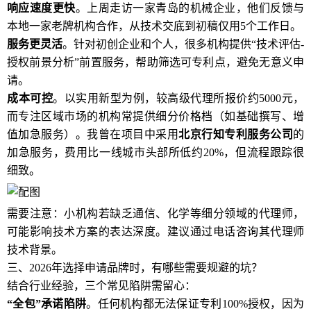
响应速度更快
。上周走访一家青岛的机械企业，他们反馈与
本地一家老牌机构合作，从技术交底到初稿仅用5个工作日。
服务更灵活
。针对初创企业和个人，很多机构提供“技术评估-
授权前景分析”前置服务，帮助筛选可专利点，避免无意义申
请。
成本可控
。以实用新型为例，较高级代理所报价约5000元，
而专注区域市场的机构常提供细分价格档（如基础撰写、增
值加急服务）。我曾在项目中采用
北京行知专利服务公司
的
加急服务，费用比一线城市头部所低约20%，但流程跟踪很
细致。
需要注意：小机构若缺乏通信、化学等细分领域的代理师，
可能影响技术方案的表达深度。建议通过电话咨询其代理师
技术背景。
三、2026年选择申请品牌时，有哪些需要规避的坑？
结合行业经验，三个常见陷阱需留心：
“全包”承诺陷阱
。任何机构都无法保证专利100%授权，因为