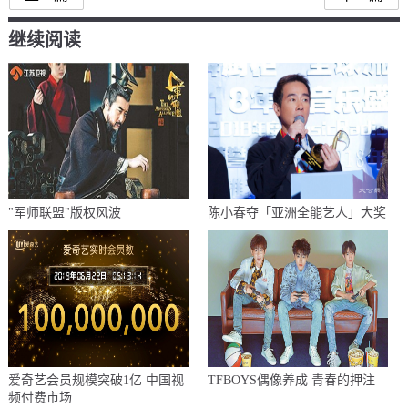
继续阅读
"军师联盟"版权风波
陈小春夺「亚洲全能艺人」大奖
爱奇艺会员规模突破1亿 中国视
TFBOYS偶像养成 青春的押注
频付费市场