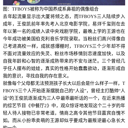
图：TFBOYS被称为中国养成系鼻祖的偶像组合
去年起流量显示出大厦将倾之态，而TFBOYS三人陆续步入
成年，王俊凯前年率先考入北京电影学院，易烊千玺则在去
年以第一名的成绩入读中央戏剧学院，最晚上学的王源也在
今年成功被美国伯克利音乐学院录取。当粉丝们高兴得像自
己考进高校一样，成就感爆棚时，TFBOYS三个少年却不得
不面对流量效应的失灵、粉丝市场移情别恋速度加快，以及
自我年龄和心智的逐渐成熟带来的不安与迷茫。三个曾经几
乎任人摆布的娃娃，真实的性格开始蠢蠢欲动，逐渐形成自
我的意识，寻找自我的存在意义。
就像每个父母都无法预测孩子长大以后会是什么样子一样，T
FBOYS三个人开始逐渐摆脱自己的“人设”，曾经主打酷帅“人
设”的王俊凯逐渐成为三人中最乖最听话的一个，在近来热播
的综艺节目《中餐厅2》中，观众惊讶地发现这个二十岁的年
轻人待人接物已非常老道，情商之高令其他节目嘉宾自愧不
如。而从小扮乖卖萌的王源却似乎要成为最叛逆最心急长大
的一个。