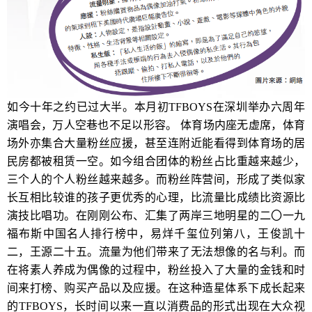
如今十年之约已过大半。本月初TFBOYS在深圳举办六周年
演唱会，万人空巷也不足以形容。 体育场内座无虚席，体育
场外亦集合大量粉丝应援，甚至连附近能看得到体育场的居
民房都被租赁一空。如今组合团体的粉丝占比重越来越少，
三个人的个人粉丝越来越多。而粉丝阵营间，形成了类似家
长互相比较谁的孩子更优秀的心理，比流量比成绩比资源比
演技比唱功。在刚刚公布、汇集了两岸三地明星的二〇一九
福布斯中国名人排行榜中，易烊千玺位列第八，王俊凯十
二，王源二十五。流量为他们带来了无法想像的名与利。而
在将素人养成为偶像的过程中，粉丝投入了大量的金钱和时
间来打榜、购买产品以及应援。在这种造星体系下成长起来
的TFBOYS，长时间以来一直以消费品的形式出现在大众视