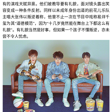
有的演戏天赋异禀。他们被教导要有礼貌，面对镜头露出笑
容变成一种条件反射。同样以未成年身份出道的前花儿乐队
主唱大张伟以叛逆着称，他曾不止一次在节目中戏称易烊千
玺为其“道德模范”，因为“十几岁竟然能在舞台上下都这么有
礼貌”。有礼貌当然是好事，但如果一个孩子不懂叛逆，亦未
尝不令人忧虑。