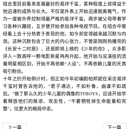
组合里目前看来发展最好的易烊千玺，某种程度上就得益于
他迅速的成熟与长大。不仅是外表上开始迅速脱离稚气，作
为一度被外界控制得最严格的易烊千玺，两岁被父母带着学
习各种兴趣班，五岁便开始参加各种电视节目。在组合中曾
经看上去十分热衷于表现的他，如今却变得越来越沉默与内
敛。这种沉默包含了巨大的内心张力，不管是刚刚热播完的
《长安十二时辰》，还是即将上映的《少年的你》，众多影
评人一致高呼一颗电影新星冉冉升起，他开始与没演技的流
量明星相区别，开始不再依赖“人设”，不再依赖儿童的天真
吸引粉丝。
十年之约开始倒计时，但正如今年初编剧柏邦妮在采访易烊
千玺时曾告诉他的，“君子通达，不如朴鲁，曲谨不如疏
狂。”做了那么久的少年儿童的偶像的TFBOYS，应该开始学
着释放他们的叛逆、攻击性，“不要牺牲掉生命能量和完
整”，往更大的格局中走。
上一篇
下一篇