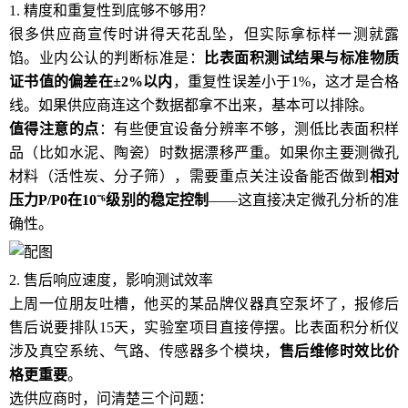
1. 精度和重复性到底够不够用？
很多供应商宣传时讲得天花乱坠，但实际拿标样一测就露
馅。业内公认的判断标准是：
比表面积测试结果与标准物质
证书值的偏差在±2%以内
，重复性误差小于1%，这才是合格
线。如果供应商连这个数据都拿不出来，基本可以排除。
值得注意的点
：有些便宜设备分辨率不够，测低比表面积样
品（比如水泥、陶瓷）时数据漂移严重。如果你主要测微孔
材料（活性炭、分子筛），需要重点关注设备能否做到
相对
压力P/P0在10⁻⁶级别的稳定控制
——这直接决定微孔分析的准
确性。
2. 售后响应速度，影响测试效率
上周一位朋友吐槽，他买的某品牌仪器真空泵坏了，报修后
售后说要排队15天，实验室项目直接停摆。比表面积分析仪
涉及真空系统、气路、传感器多个模块，
售后维修时效比价
格更重要
。
选供应商时，问清楚三个问题：