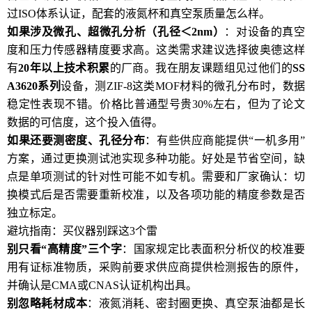
过ISO体系认证，配套的液氮杯和真空泵质量怎么样。
如果涉及微孔、超微孔分析（孔径＜2nm）
：对设备的真空
度和压力传感器精度要求高。这类需求建议选择彼奥德这样
有
20年以上技术积累
的厂商。我在朋友课题组见过他们的
SS
A3620系列
设备，测ZIF-8这类MOF材料的微孔分布时，数据
稳定性表现不错。价格比普通型号贵30%左右，但为了论文
数据的可信度，这个投入值得。
如果还要测密度、孔径分布
：有些供应商能提供“一机多用”
方案，通过更换测试池实现多种功能。好处是节省空间，缺
点是单项测试的针对性可能不如专机。需要和厂家确认：切
换模式后是否需要重新校准，以及各项功能的精度参数是否
独立标定。
避坑指南：买仪器别踩这3个雷
别只看“高精度”三个字
：国家规定比表面积分析仪的校准要
用有证标准物质，采购前要求供应商提供检测报告的原件，
并确认是CMA或CNAS认证机构出具。
别忽略耗材成本
：液氮消耗、密封圈更换、真空泵油都是长