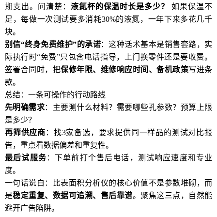
期支出。问清楚：
液氮杯的保温时长是多少？
如果保温不
足，每做一次测试要多消耗30%的液氮，一年下来多花几千
块。
别信“终身免费维护”的承诺
：这种话术基本是销售套路，实
际执行时“免费”只包含电话指导，上门换零件还是要收费。
签署合同时，把
保修年限、维修响应时间、备机政策
写进条
款。
总结：一条可操作的行动路线
先明确需求
：主要测什么材料？需要哪些孔参数？预算上限
是多少？
再筛供应商
：找3家备选，要求提供同一样品的测试对比报
告，重点看数据偏差和重复性。
最后试服务
：下单前打个售后电话，测试响应速度和专业
度。
一句话说白：比表面积分析仪的核心价值不是参数堆砌，而
是
稳定重复、数据可追溯、售后靠谱
。聚焦这三点，自然能
避开广告陷阱。