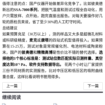
值得注意的点：国产仪器开始做差异化竞争了。比如彼奥德
新出的
SSA-7000系列
，把脱气温度和测试过程全自动化，用
户只需放样、点开始，跑完直接出报告。对每天要操作好几
轮的质检员来说，省了至少30%的人工盯守时间。
总结建议
如果预算充足（30万以上），测的样品又大多是超微孔材料
或科研级精度，
麦克
或
康塔
的四站式机型值得投入。如果预
算在15-25万，测试对象是常规催化剂、电池材料或陶瓷粉
末，国产的
彼奥德
和
精微高博
是性价比不错的替代选择。
选
择他的3个核心标准是：测试站位数匹配实际日测样量、真空
度达到10⁻³ Pa、软件支持数据导出。
花两个小时让厂家提供
三份不同材质的实测报告，比对中压区和低压区的吸附曲线
重合度，这样比看说明书管用得多。
上一篇
下一篇
继续阅读