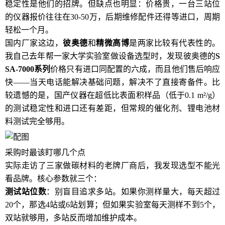
稳定性是他们的招牌。但缺点也明显：价格贵，一台三站位
的仪器报价往往在30-50万，后期维修配件还得等进口，周期
轻松一个月。
国内厂家这边，
彼奥德
和
精微高博
是两家比较有代表性的。
我自己去年帮一家大学实验室做设备选型时，发现彼奥德的
S
SA-7000系列
价格只有进口同配置的六成，而且他们售后响应
快——当天电话能解决基础问题，解决不了直接寄备件。比
较遗憾的是，国产仪器在超低比表面积样品（低于0.1 m²/g）
的测试稳定性和进口还有差距，但常规的催化剂、锂电池材
料测试完全够用。
采购时最该盯哪几个点
实际走访了三家做碳材料的老牌厂商后，我发现选型不能光
看品牌。核心参数就三个：
测试站位数
：别盲目追求多站。如果你测样量大，每天超过
20个，那选4站或6站划算；但如果实验室每天测样不到5个，
双站就够用，多站反而增加维护成本。