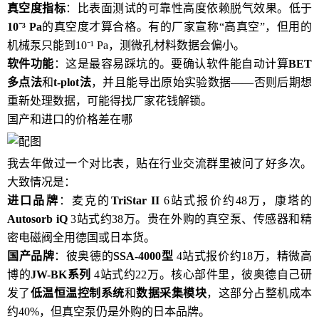
真空度指标
：比表面测试的可靠性高度依赖脱气效果。低于
10⁻³ Pa
的真空度才算合格。有的厂家宣称“高真空”，但用的
机械泵只能到10⁻¹ Pa，测微孔材料数据会偏小。
软件功能
：这是最容易踩坑的。要确认软件能自动计算
BET
多点法
和
t-plot法
，并且能导出原始实验数据——否则后期想
重新处理数据，可能得找厂家花钱解锁。
国产和进口的价格差在哪
我去年做过一个对比表，贴在行业交流群里被问了好多次。
大致情况是：
进口品牌
：麦克的
TriStar II
6站式报价约48万，康塔的
Autosorb iQ
3站式约38万。贵在外购的真空泵、传感器和精
密电磁阀全用德国或日本货。
国产品牌
：彼奥德的
SSA-4000型
4站式报价约18万，精微高
博的
JW-BK系列
4站式约22万。核心部件里，彼奥德自己研
发了
低温恒温控制系统
和
数据采集模块
，这部分占整机成本
约40%，但真空泵仍是外购的日本品牌。